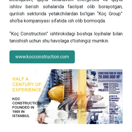
ishlov berish sohalarida faoliyat olib borayotgan,
qurilish sektorida yetаkchilardan bo’lgan “Koç Group”
sho‘ba kompaniyasi sifatida ish olib bormoqda.
“Koç Construction” ishtirokidagi boshqa loyihalar bilan
tanishish uchun shu havolaga o’tishingiz mumkin.
www.kocconstruction.com