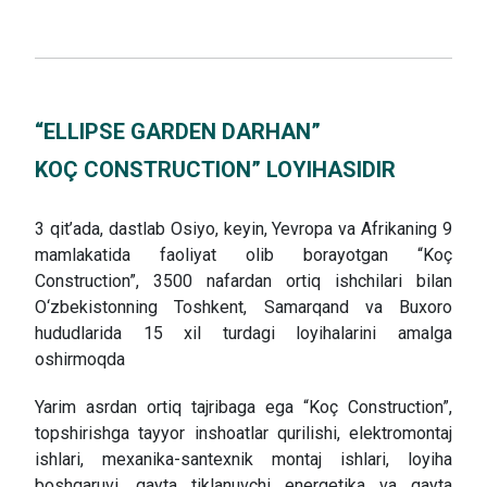
“ELLIPSE GARDEN DARHAN”
KOÇ CONSTRUCTION” LOYIHASIDIR
3 qit’ada, dastlab Osiyo, keyin, Yevropa va Afrikaning 9
mamlakatida faoliyat olib borayotgan “Koç
Construction”, 3500 nafardan ortiq ishchilari bilan
O‘zbekistonning Toshkent, Samarqand va Buxoro
hududlarida 15 xil turdagi loyihalarini amalga
oshirmoqda
Yarim asrdan ortiq tajribaga ega “Koç Construction”,
topshirishga tayyor inshoatlar qurilishi, elektromontaj
ishlari, mexanika-santexnik montaj ishlari, loyiha
boshqaruvi, qayta tiklanuvchi energetika va qayta