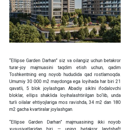
“Ellipse Garden Darhan” siz va oilangiz uchun betakror
turar-joy majmuasini taqdim etish uchun, qadim
Toshkentning eng noyob hududida qad rostlamoqda.
Umumiy 30 000 m2 maydonga ega loyihada har biri 21
qavatli, 5 blok joylashgan. Abadiy siklni ifodalovchi
bloklar, ellips shaklida loyihalashtirilgan bo‘lib, unda
turli oilalar ehtiyojlariga mos ravishda, 34 m2 dan 180
m2 gacha kvartiralar joylashgan.
“Ellipse Garden Darhan” majmuasining ikki noyob
xususiyatlaridan biri — uning betakror landshaft