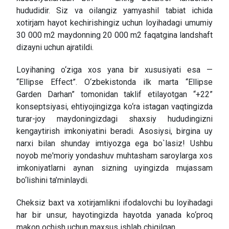
hududidir. Siz va oilangiz yamyashil tabiat ichida
xotirjam hayot kechirishingiz uchun loyihadagi umumiy
30 000 m2 maydonning 20 000 m2 faqatgina landshaft
dizayni uchun ajratildi.
Loyihaning o‘ziga xos yana bir xususiyati esa —
“Ellipse Effect”. O‘zbekistonda ilk marta “Ellipse
Garden Darhan” tomonidan taklif etilayotgan “+22”
konseptsiyasi, ehtiyojingizga ko‘ra istagan vaqtingizda
turar-joy maydoningizdagi shaxsiy hududingizni
kengaytirish imkoniyatini beradi. Asosiysi, birgina uy
narxi bilan shunday imtiyozga ega bo`lasiz! Ushbu
noyob me'moriy yondashuv muhtasham saroylarga xos
imkoniyatlarni aynan sizning uyingizda mujassam
bo‘lishini ta’minlaydi.
Cheksiz baxt va xotirjamlikni ifodalovchi bu loyihadagi
har bir unsur, hayotingizda hayotda yanada ko‘proq
makon ochish uchun maxsus ishlab chiqilgan.